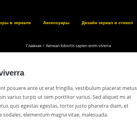
оры в зеркале
Аксессуары
Дизайн зеркал и стекол
Главная
Aenean lobortis sapien enim viverra
viverra
ent posuere ante ut erat fringilla, vestibulum placerat metus
in varius turpis ut sem porttitor varius. Sed aliquet mi at
tus quis egestas egestas, tortor justo pharetra diam, et
sa sodales, elementum magna vitae, malesuada.