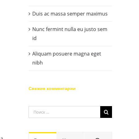
Duis ac massa semper maximus
Nunc fermint nulla eu justo sem
id
Aliquam posuere magna eget
nibh
Свежие комментарии
Результат
поиска:
la