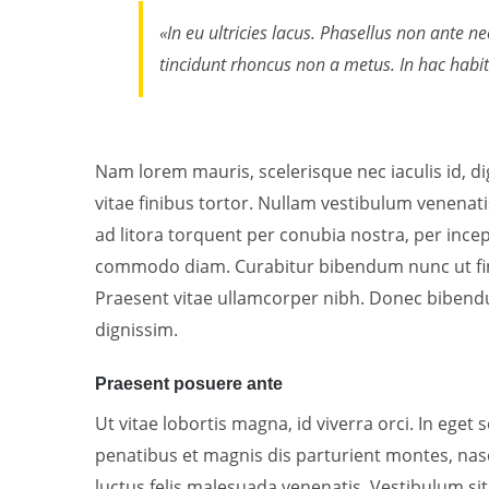
«In eu ultricies lacus. Phasellus non ante 
tincidunt rhoncus non a metus. In hac habi
Nam lorem mauris, scelerisque nec iaculis id, dig
vitae finibus tortor. Nullam vestibulum venenati
ad litora torquent per conubia nostra, per inc
commodo diam. Curabitur bibendum nunc ut fin
Praesent vitae ullamcorper nibh. Donec bibendum
dignissim.
Praesent posuere ante
Ut vitae lobortis magna, id viverra orci. In eget
penatibus et magnis dis parturient montes, nas
luctus felis malesuada venenatis. Vestibulum sit