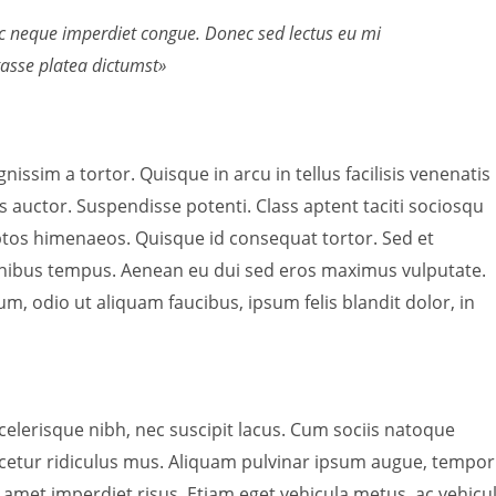
nec neque imperdiet congue. Donec sed lectus eu mi
tasse platea dictumst»
nissim a tortor. Quisque in arcu in tellus facilisis venenatis
s auctor. Suspendisse potenti. Class aptent taciti sociosqu
eptos himenaeos. Quisque id consequat tortor. Sed et
ibus tempus. Aenean eu dui sed eros maximus vulputate.
, odio ut aliquam faucibus, ipsum felis blandit dolor, in
 scelerisque nibh, nec suscipit lacus. Cum sociis natoque
cetur ridiculus mus. Aliquam pulvinar ipsum augue, tempor
 amet imperdiet risus. Etiam eget vehicula metus, ac vehicu