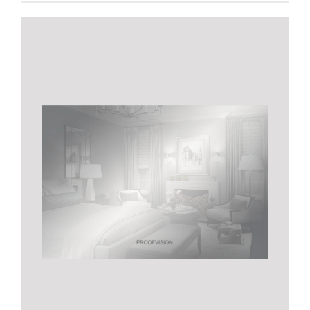
товар
имеет
несколько
вариаций.
Опции
можно
выбрать
на
странице
товара.