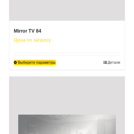
Mirror TV 84
Цена по запросу
Выберите параметры
Детали
Этот
товар
имеет
несколько
вариаций.
Опции
можно
выбрать
на