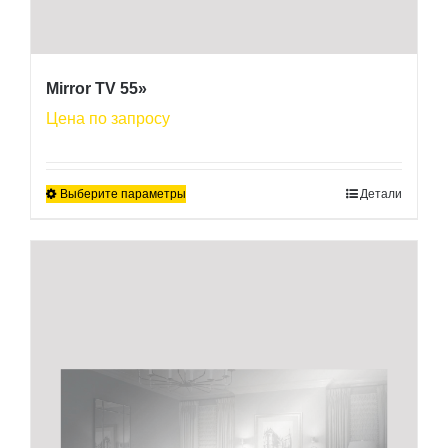
Mirror TV 55»
Цена по запросу
Выберите параметры
Детали
Этот
товар
имеет
несколько
вариаций.
Опции
можно
выбрать
на