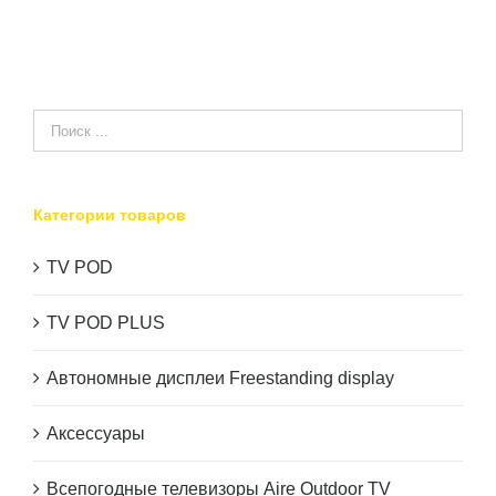
имеет
несколько
вариаций.
Опции
можно
выбрать
Категории товаров
на
странице
TV POD
товара.
TV POD PLUS
Автономные дисплеи Freestanding display
Аксессуары
Всепогодные телевизоры Aire Outdoor TV