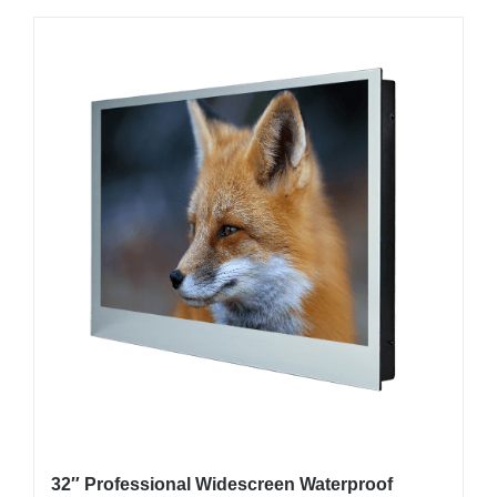
товар
имеет
несколько
вариаций.
Опции
можно
выбрать
на
странице
товара.
32″ Professional Widescreen Waterproof