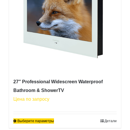
выбрать
на
странице
товара.
27″ Professional Widescreen Waterproof
Bathroom & ShowerTV
Цена по запросу
Выберите параметры
Детали
Этот