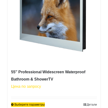
можно
выбрать
на
странице
товара.
55″ Professional Widescreen Waterproof
Bathroom & ShowerTV
Цена по запросу
Выберите параметры
Детали
Этот