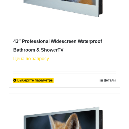
43″ Professional Widescreen Waterproof
Bathroom & ShowerTV
Цена по запросу
Выберите параметры
Детали
Этот
товар
имеет
несколько
вариаций.
Опции