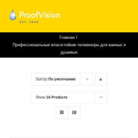
Skip
to
content
Главная
Профессиональные влагостойкие телевизоры для ванных и
душевых
Sort by
По умолчанию
Show
16 Products