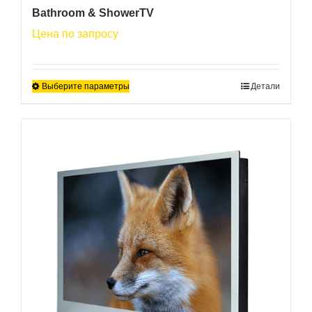
Bathroom & ShowerTV
Цена по запросу
Выберите параметры
Детали
Этот
товар
имеет
несколько
вариаций.
Опции
можно
выбрать
на
странице
товара.