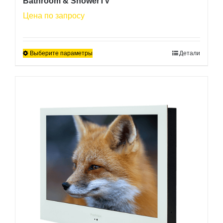
Bathroom & ShowerTV
Цена по запросу
Выберите параметры
Детали
Этот
товар
имеет
несколько
вариаций.
Опции
можно
выбрать
на
странице
товара.