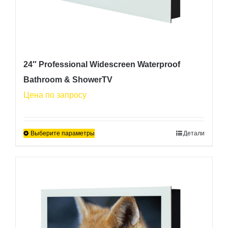
24″ Professional Widescreen Waterproof
Bathroom & ShowerTV
Цена по запросу
Выберите параметры
Детали
Этот
товар
имеет
несколько
вариаций.
Опции
можно