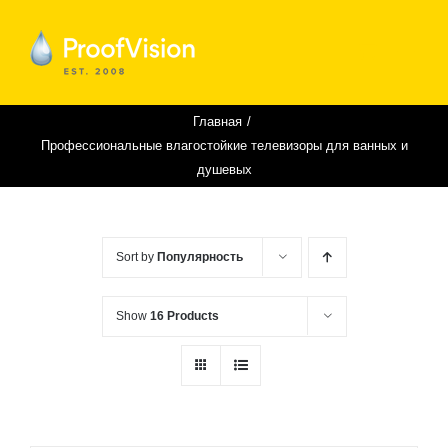
Skip
to
content
Главная
Профессиональные влагостойкие телевизоры для ванных и
душевых
Sort by
Популярность
Show
16 Products