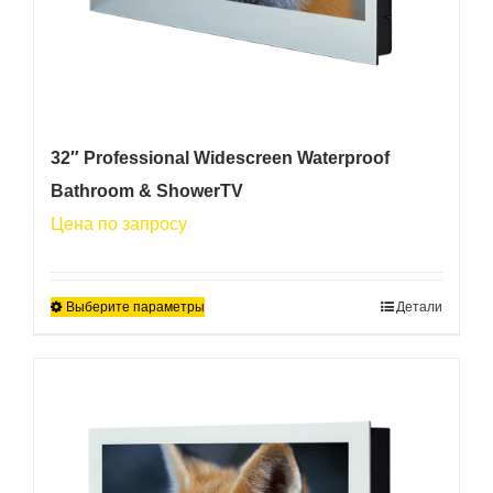
32″ Professional Widescreen Waterproof
Bathroom & ShowerTV
Цена по запросу
Выберите параметры
Детали
Этот
товар
имеет
несколько
вариаций.
Опции