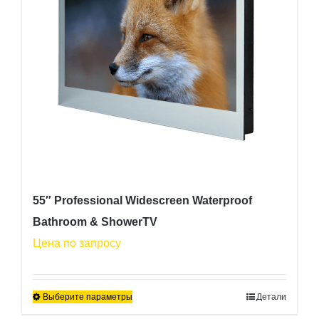
выбрать
на
странице
товара.
55″ Professional Widescreen Waterproof
Bathroom & ShowerTV
Цена по запросу
Выберите параметры
Детали
Этот