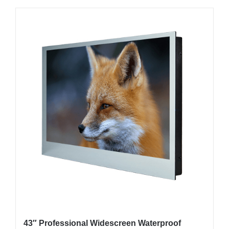
товар
имеет
несколько
вариаций.
Опции
можно
выбрать
на
странице
товара.
43″ Professional Widescreen Waterproof