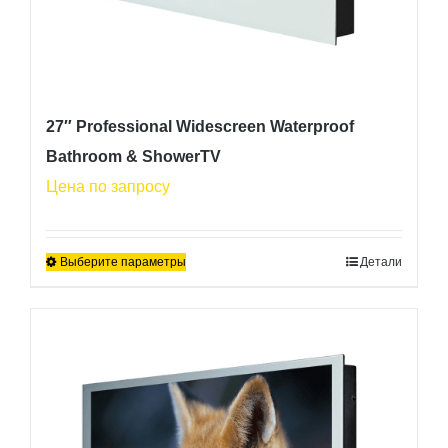
27″ Professional Widescreen Waterproof
Bathroom & ShowerTV
Цена по запросу
Выберите параметры
Детали
Этот
товар
имеет
несколько
вариаций.
Опции
можно