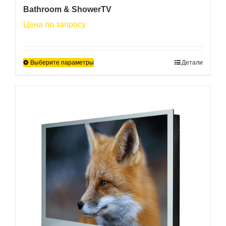
Bathroom & ShowerTV
Цена по запросу
Выберите параметры
Детали
Этот
товар
имеет
несколько
вариаций.
Опции
можно
выбрать
на
странице
товара.