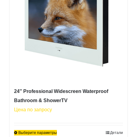
можно
выбрать
на
странице
товара.
24″ Professional Widescreen Waterproof
Bathroom & ShowerTV
Цена по запросу
Выберите параметры
Детали
Этот