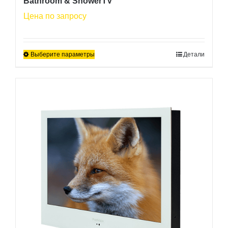
Bathroom & ShowerTV
Цена по запросу
Выберите параметры
Детали
Этот
товар
имеет
несколько
вариаций.
Опции
можно
выбрать
на
странице
товара.