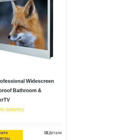
вариаций.
вариаций.
Опции
Опции
можно
можно
выбрать
выбрать
на
на
странице
странице
товара.
товара.
rofessional Widescreen
proof Bathroom &
erTV
по запросу
рите
Детали
Этот
метры