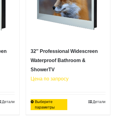
een
32″ Professional Widescreen
Waterproof Bathroom &
ShowerTV
Цена по запросу
Детали
Выберите
Детали
Этот
параметры
товар
имеет
несколько