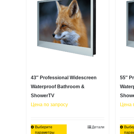
вариаций.
Опции
можно
выбрать
на
странице
товара.
43″ Professional Widescreen
55″ P
Waterproof Bathroom &
Water
ShowerTV
Show
Цена по запросу
Цена 
Выберите
Детали
Выбе
Этот
параметры
пара