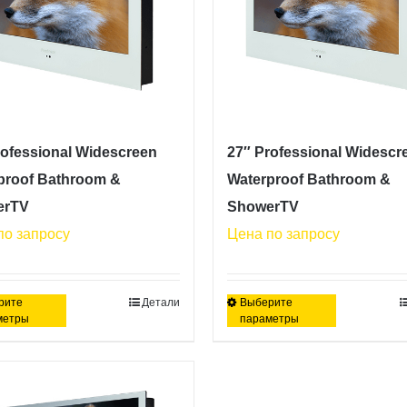
rofessional Widescreen
27″ Professional Widescr
proof Bathroom &
Waterproof Bathroom &
erTV
ShowerTV
по запросу
Цена по запросу
рите
Детали
Выберите
Этот
Этот
метры
параметры
товар
товар
имеет
имеет
несколько
несколько