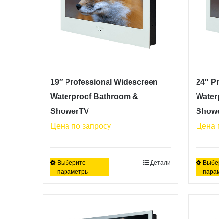
19″ Professional Widescreen
24″ P
Waterproof Bathroom &
Water
ShowerTV
Show
Цена по запросу
Цена 
Выберите
Детали
Выбе
Этот
параметры
пара
товар
имеет
несколько