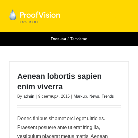
Skip
to
content
Главная
Тег:
demo
Aenean lobortis sapien
enim viverra
By
admin
|
9 сентября, 2015
|
Markup
,
News
,
Trends
Donec finibus sit amet orci eget ultricies.
Praesent posuere ante ut erat fringilla,
vestibulum placerat metus mattis. Aenean