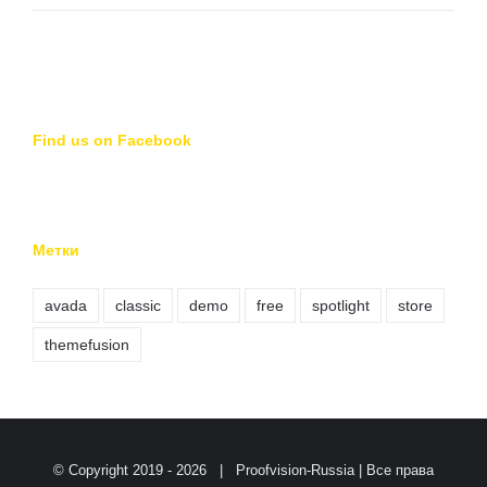
Find us on Facebook
Метки
avada
classic
demo
free
spotlight
store
themefusion
© Copyright 2019 -
2026 | Proofvision-Russia | Все права