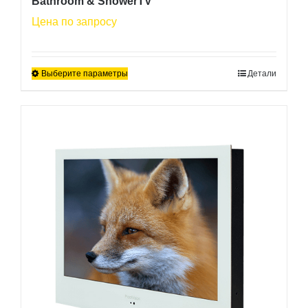
Bathroom & ShowerTV
Цена по запросу
Выберите параметры
Детали
Этот
товар
имеет
несколько
вариаций.
Опции
можно
выбрать
на
странице
товара.