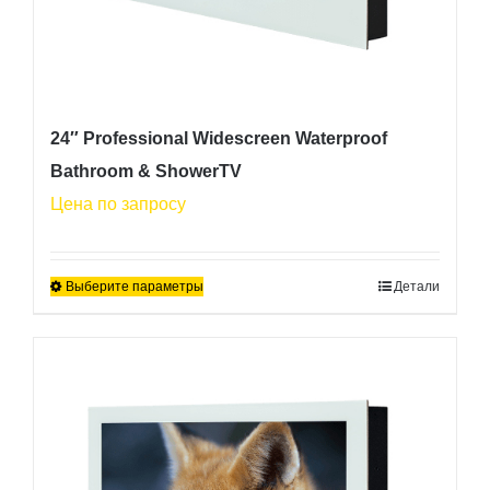
24″ Professional Widescreen Waterproof
Bathroom & ShowerTV
Цена по запросу
Выберите параметры
Детали
Этот
товар
имеет
несколько
вариаций.
Опции
можно