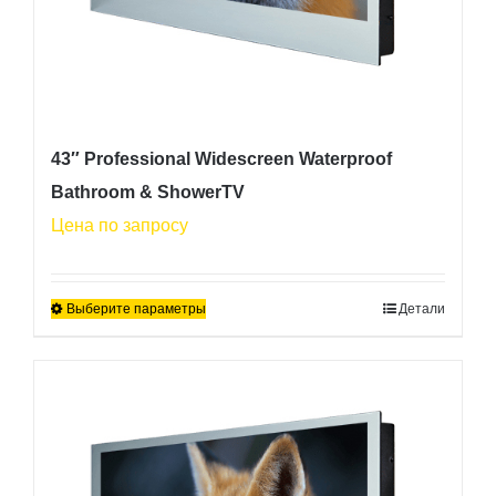
43″ Professional Widescreen Waterproof
Bathroom & ShowerTV
Цена по запросу
Выберите параметры
Детали
Этот
товар
имеет
несколько
вариаций.
Опции