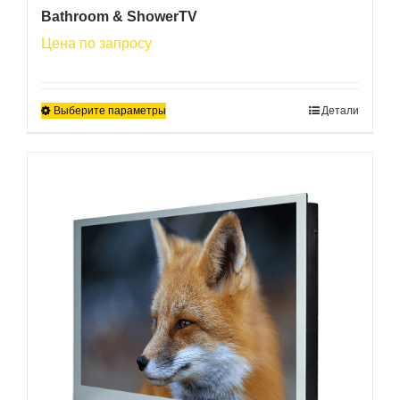
Bathroom & ShowerTV
Цена по запросу
Выберите параметры
Детали
Этот
товар
имеет
несколько
вариаций.
Опции
можно
выбрать
на
странице
товара.