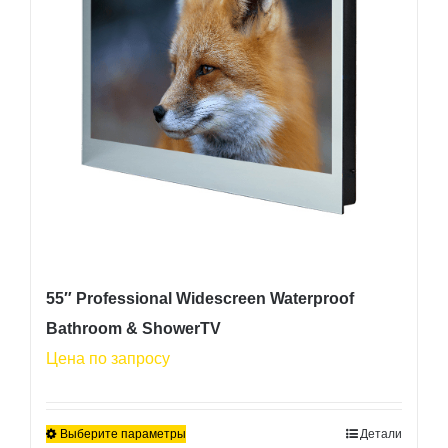
можно
выбрать
на
странице
товара.
55″ Professional Widescreen Waterproof
Bathroom & ShowerTV
Цена по запросу
Выберите параметры
Детали
Этот