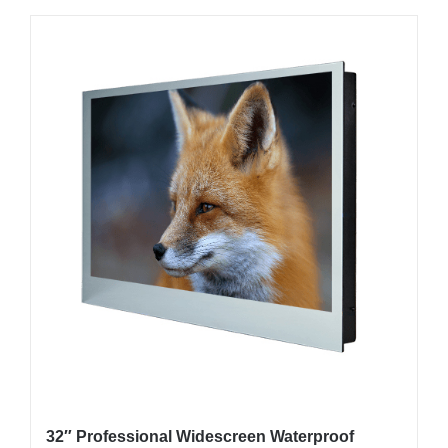
товар
имеет
несколько
вариаций.
Опции
можно
выбрать
на
странице
товара.
32″ Professional Widescreen Waterproof