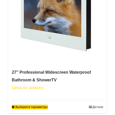
выбрать
на
странице
товара.
27″ Professional Widescreen Waterproof
Bathroom & ShowerTV
Цена по запросу
Выберите параметры
Детали
Этот