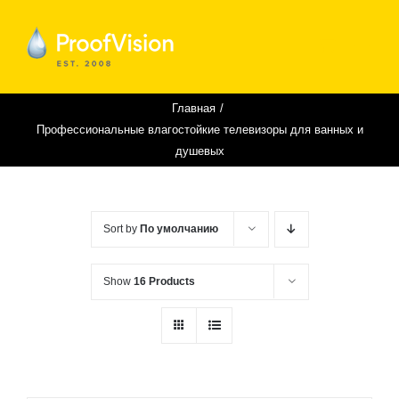
Skip
to
content
Главная
Профессиональные влагостойкие телевизоры для ванных и
душевых
Sort by
По умолчанию
Show
16 Products